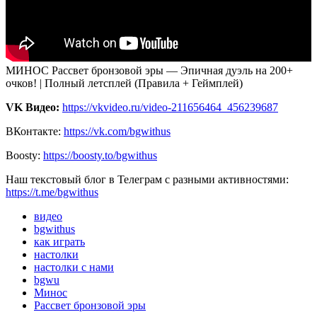
МИНОС Рассвет бронзовой эры — Эпичная дуэль на 200+
очков! | Полный летсплей (Правила + Геймплей)
VK Видео:
https://vkvideo.ru/video-211656464_456239687
ВКонтакте:
https://vk.com/bgwithus
Boosty:
https://boosty.to/bgwithus
Наш текстовый блог в Телеграм с разными активностями:
https://t.me/bgwithus
видео
bgwithus
как играть
настолки
настолки с нами
bgwu
Минос
Рассвет бронзовой эры