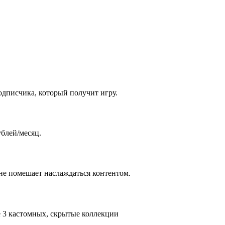
одписчика, который получит игру.
ублей/месяц.
 не помешает наслаждаться контентом.
е 3 кастомных, скрытые коллекции