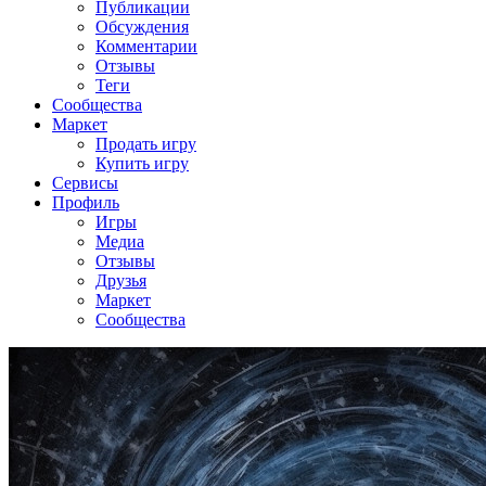
Публикации
Обсуждения
Комментарии
Отзывы
Теги
Сообщества
Маркет
Продать игру
Купить игру
Сервисы
Профиль
Игры
Медиа
Отзывы
Друзья
Маркет
Сообщества