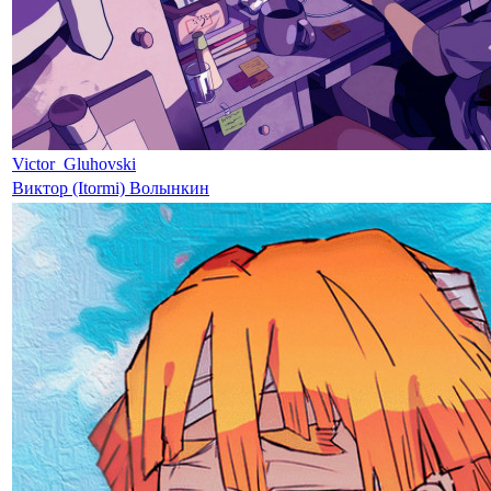
Victor_Gluhovski
Виктор (Itormi) Волынкин