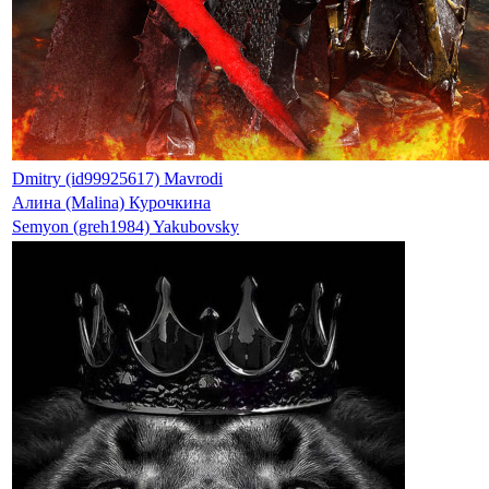
Dmitry (id99925617) Mavrodi
Алина (Malina) Курочкина
Semyon (greh1984) Yakubovsky