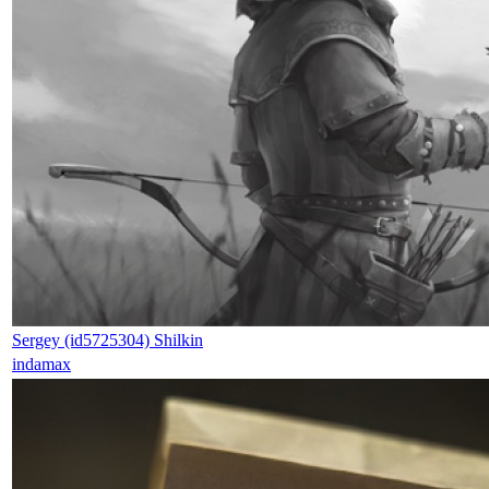
Sergey (id5725304) Shilkin
indamax