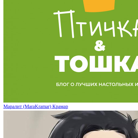
Маралит (MaraKramar) Крамар