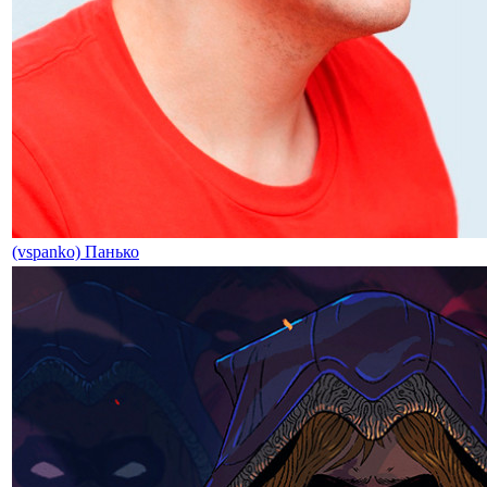
(vspanko) Панько