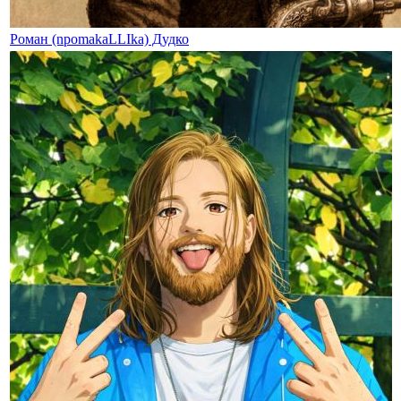
Роман (npomakaLLIka) Дудко