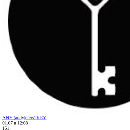
ANY (andyjefers) KEY
01.07 в 12:08
151