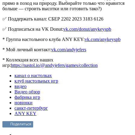
прямо в поход на природу. Выбирайте только что нравится
больше — строить высотки или готовить тако?)
✅ Поддержать канал: СБЕР 2202 2023 3183 6126
✅ Подписаться на VK Donut:
vk.com/donut/anykeyspb
* Группа настольного клуба ANY KEY:
vk.com/anykeyspb
* Мой личный контакт:
vk.com/andyjefers
* Коллекция всех наших
игр:
https://nastol.io/@andyjefers/games/collection
канал о настолках
клуб настольных игр
видео
Видео обзор
фабрика игр
новинки
санкт-петербург
ANY KEY
Поделиться