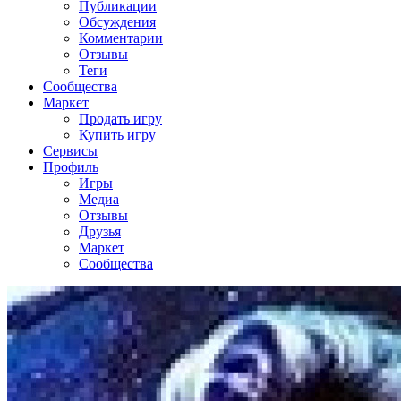
Публикации
Обсуждения
Комментарии
Отзывы
Теги
Сообщества
Маркет
Продать игру
Купить игру
Сервисы
Профиль
Игры
Медиа
Отзывы
Друзья
Маркет
Сообщества