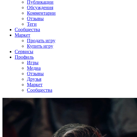
Публикации
Обсуждения
Комментарии
Отзывы
Теги
Сообщества
Маркет
Продать игру
Купить игру
Сервисы
Профиль
Игры
Медиа
Отзывы
Друзья
Маркет
Сообщества