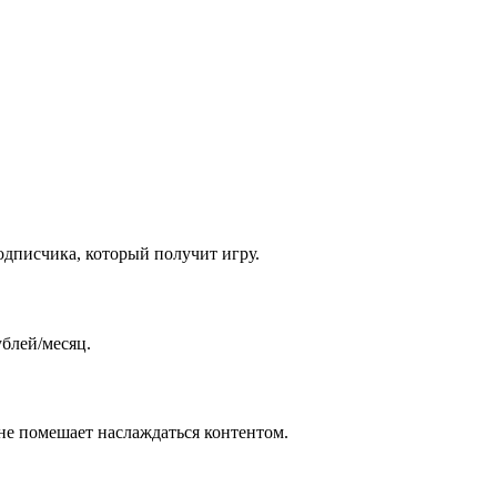
одписчика, который получит игру.
ублей/месяц.
 не помешает наслаждаться контентом.