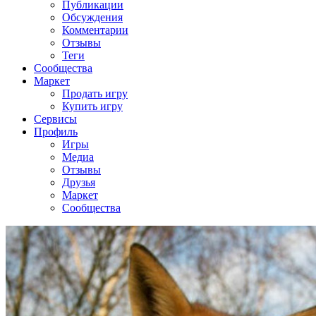
Публикации
Обсуждения
Комментарии
Отзывы
Теги
Сообщества
Маркет
Продать игру
Купить игру
Сервисы
Профиль
Игры
Медиа
Отзывы
Друзья
Маркет
Сообщества