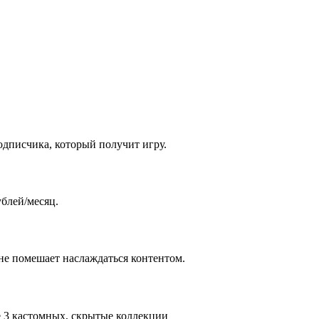
одписчика, который получит игру.
ублей/месяц.
 не помешает наслаждаться контентом.
е 3 кастомных, скрытые коллекции