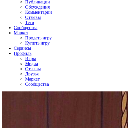
Публикации
Обсуждения
Комментарии
Отзывы
Теги
Сообщества
Маркет
Продать игру
Купить игру
Сервисы
Профиль
Игры
Медиа
Отзывы
Друзья
Маркет
Сообщества