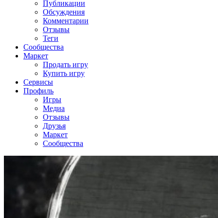
Публикации
Обсуждения
Комментарии
Отзывы
Теги
Сообщества
Маркет
Продать игру
Купить игру
Сервисы
Профиль
Игры
Медиа
Отзывы
Друзья
Маркет
Сообщества