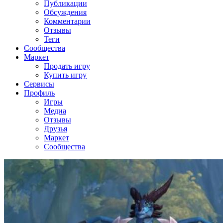
Публикации
Обсуждения
Комментарии
Отзывы
Теги
Сообщества
Маркет
Продать игру
Купить игру
Сервисы
Профиль
Игры
Медиа
Отзывы
Друзья
Маркет
Сообщества