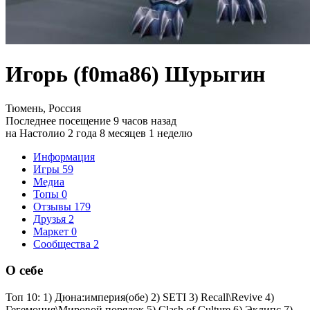
Игорь (f0ma86) Шурыгин
Тюмень, Россия
Последнее посещение 9 часов назад
на Настолио 2 года 8 месяцев 1 неделю
Информация
Игры
59
Медиа
Топы
0
Отзывы
179
Друзья
2
Маркет
0
Сообщества
2
О себе
Топ 10: 1) Дюна:империя(обе) 2) SETI 3) Recall\Revive 4)
Гегемония\Мировой порядок 5) Clash of Culture 6) Эклипс 7)