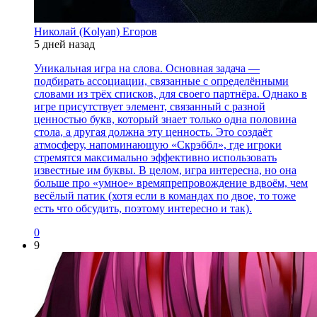
Николай (Kolyan) Егоров
5 дней назад
Уникальная игра на слова. Основная задача —
подбирать ассоциации, связанные с определёнными
словами из трёх списков, для своего партнёра. Однако в
игре присутствует элемент, связанный с разной
ценностью букв, который знает только одна половина
стола, а другая должна эту ценность. Это создаёт
атмосферу, напоминающую «Скрэббл», где игроки
стремятся максимально эффективно использовать
известные им буквы. В целом, игра интересна, но она
больше про «умное» времяпрепровождение вдвоём, чем
весёлый патик (хотя если в командах по двое, то тоже
есть что обсудить, поэтому интересно и так).
0
9