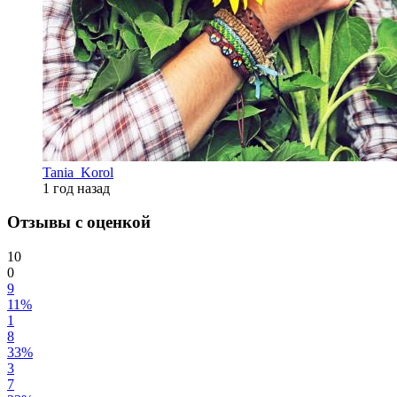
Tania_Korol
1 год назад
Отзывы с оценкой
10
0
9
11%
1
8
33%
3
7