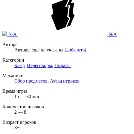
N/A
N/A
Авторы
Авторы ещё не указаны (
добавить
)
Категории
Блеф
,
Переговоры
,
Пираты
Механики
Сбор предметов
,
Атака игроков
Время игры
15 — 30 мин
Количество игроков
2 — 8
Возраст игроков
8+