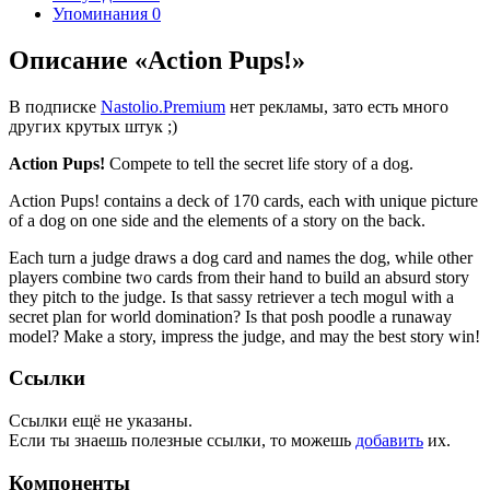
Упоминания
0
Описание «Action Pups!»
В подписке
Nastolio.Premium
нет рекламы, зато есть много
других крутых штук ;)
Action Pups!
Compete to tell the secret life story of a dog.
Action Pups! contains a deck of 170 cards, each with unique picture
of a dog on one side and the elements of a story on the back.
Each turn a judge draws a dog card and names the dog, while other
players combine two cards from their hand to build an absurd story
they pitch to the judge. Is that sassy retriever a tech mogul with a
secret plan for world domination? Is that posh poodle a runaway
model? Make a story, impress the judge, and may the best story win!
Ссылки
Ссылки ещё не указаны.
Если ты знаешь полезные ссылки, то можешь
добавить
их.
Компоненты