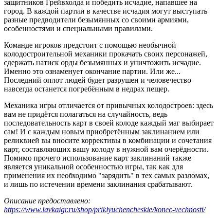
защитников Грейвхолда и победить исчадие, напавшее на
город. В каждой партии в качестве исчадия могут выступать
разные предводители безымянных со своими армиями,
особенностями и специальными правилами.
Команде игроков предстоит с помощью необычной
колодостроительной механики прокачать своих персонажей,
сдержать натиск орды безымянных и уничтожить исчадие.
Именно это ознаменует окончание партии. Или же...
Последний оплот людей будет разрушен и человечество
навсегда останется погребённым в недрах пещер.
Механика игры отличается от привычных колодостроев: здесь
вам не придётся полагаться на случайность, ведь
последовательность карт в своей колоде каждый маг выбирает
сам! И с каждым новым приобретённым заклинанием или
реликвией вы вносите коррективы в комбинации и сочетания
карт, составляющих вашу колоду в нужной вам очерёдности.
Помимо прочего использование карт заклинаний также
является уникальной особенностью игры, так как для
применения их необходимо "зарядить" в тех самых разломах,
и лишь по истечении времени заклинания срабатывают.
Описание предоставлено:
https://www.lavkaigr.ru/shop/priklyuchencheskie/konec-vechnosti/