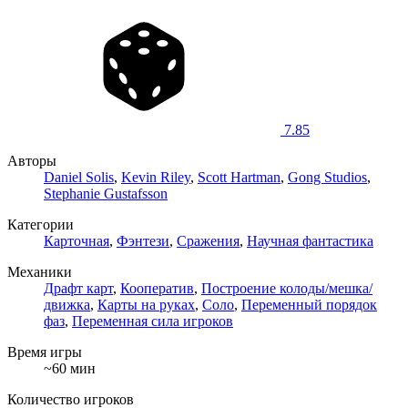
7.85
Авторы
Daniel Solis
,
Kevin Riley
,
Scott Hartman
,
Gong Studios
,
Stephanie Gustafsson
Категории
Карточная
,
Фэнтези
,
Сражения
,
Научная фантастика
Механики
Драфт карт
,
Кооператив
,
Построение колоды/мешка/
движка
,
Карты на руках
,
Соло
,
Переменный порядок
фаз
,
Переменная сила игроков
Время игры
~60 мин
Количество игроков