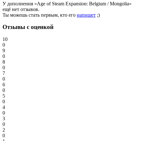
У дополнения «Age of Steam Expansion: Belgium / Mongolia»
ещё нет отзывов.
Ты можешь стать первым, кто его
напишет
;)
Отзывы с оценкой
10
0
9
0
8
0
7
0
6
0
5
0
4
0
3
0
2
0