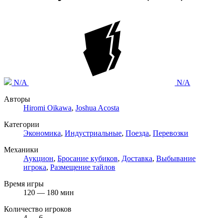
N/A
N/A
Авторы
Hiromi Oikawa
,
Joshua Acosta
Категории
Экономика
,
Индустриальные
,
Поезда
,
Перевозки
Механики
Аукцион
,
Бросание кубиков
,
Доставка
,
Выбывание
игрока
,
Размещение тайлов
Время игры
120 — 180 мин
Количество игроков
4 — 6