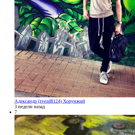
Адександр (zvezd8124) Хорунжий
3 недели назад
7