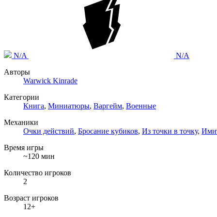
N/A
N/A
Авторы
Warwick Kinrade
Категории
Книга
,
Миниатюры
,
Варгейм
,
Военные
Механики
Очки действий
,
Бросание кубиков
,
Из точки в точку
,
Ими
Время игры
~120 мин
Количество игроков
2
Возраст игроков
12+