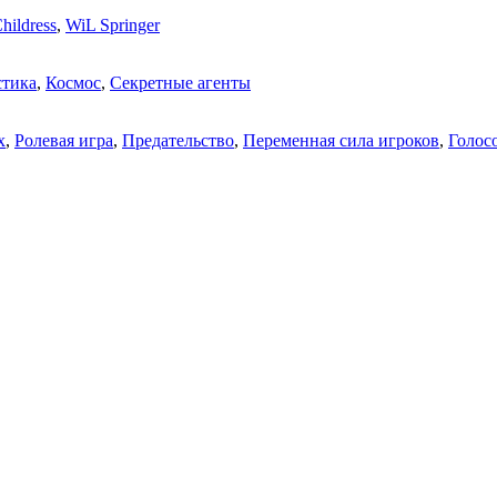
hildress
,
WiL Springer
стика
,
Космос
,
Секретные агенты
х
,
Ролевая игра
,
Предательство
,
Переменная сила игроков
,
Голос