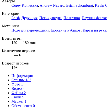
Авторы
Corey Konieczka
,
Andrew Navaro
,
Brian Schomburg
,
Kevin C
Категории
Блеф
,
Дедукция
,
Поп-культура
,
Политика
,
Научная фанта
Механики
Поле для перемещения
,
Бросание кубиков
,
Карты на рука
Время игры
120 — 180 мин
Количество игроков
3 — 6
Возраст игроков
14+
Информация
Отзывы
183
Фото
1
Видео
4
Файлы
2
Связи
5
Маркет
1
Обсуждения
0