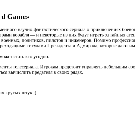
ard Game»
ённого научно-фантастического сериала о приключениях боевог
ами корабля — и некоторые из них будут играть за тайных аге
а военных, политиков, пилотов и инженеров. Помимо профессио
 переходящими титулами Президента и Адмирала, которые дают 
ожет стать кто угодно.
менты телесериала. Игрокам предстоит управлять небольшим со
ься вычислить предателя в своих рядах.
их крутых штук ;)