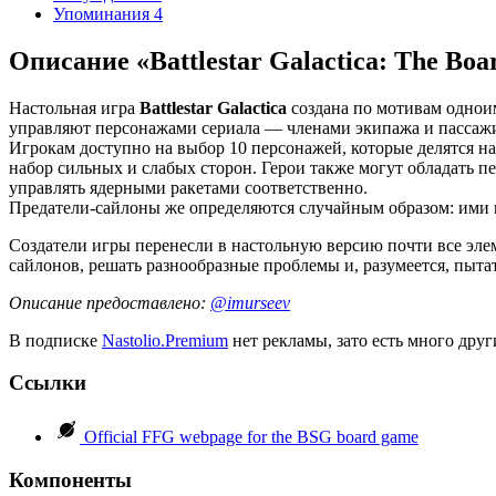
Упоминания
4
Описание «Battlestar Galactica: The Bo
Настольная игра
Battlestar Galactica
создана по мотивам одноим
управляют персонажами сериала — членами экипажа и пассажир
Игрокам доступно на выбор 10 персонажей, которые делятся н
набор сильных и слабых сторон. Герои также могут обладать
управлять ядерными ракетами соответственно.
Предатели-сайлоны же определяются случайным образом: ими м
Создатели игры перенесли в настольную версию почти все эле
сайлонов, решать разнообразные проблемы и, разумеется, пытат
Описание предоставлено:
@imurseev
В подписке
Nastolio.Premium
нет рекламы, зато есть много друг
Ссылки
Official FFG webpage for the BSG board game
Компоненты