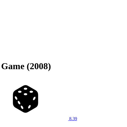
d Game (2008)
8.39