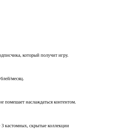
одписчика, который получит игру.
ублей/месяц.
 не помешает наслаждаться контентом.
е 3 кастомных, скрытые коллекции