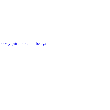
rskoy-patrul-korabli-i-berega