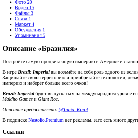
Фото
20
Видео
15
Файлы
3
Связи
1
Маркет
4
Обсуждения
1
Упоминания
5
Описание «Бразилия»
Постройте самую процветающую империю в Америке и станьте
В игре
Brazil: Imperial
вы возьмёте на себя роль одного из вели
Защищайте свою территорию и приобретайте технологии, делая
империю и наберёт больше всего очков!
Brazil: Imperial
будет выпускаться на международном уровне ещ
Maldito Games
и
Giant Roc
.
Описание предоставлено:
@Tania_Korol
В подписке
Nastolio.Premium
нет рекламы, зато есть много друг
Ссылки