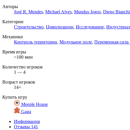
Авторы
José R. Mendes
,
Michael Alves
,
Mundus Jogos
,
Diego Bianchi
Категории
Строительство
,
Цивилизации
,
Исследование
,
Индустриа
Механики
Контроль территории
,
Модульное поле
,
Переменная сила
Время игры
~100 мин
Количество игроков
1 — 4
Возраст игроков
14+
Купить игру
Meeple House
Gaga
Информация
Отзывы
141