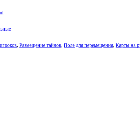
ni
льные
 игроков
,
Размещение тайлов
,
Поле для перемещения
,
Карты на р