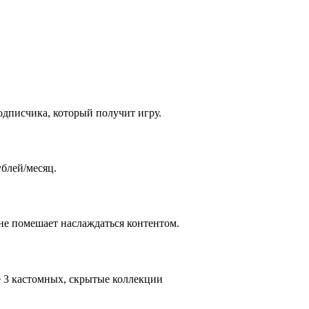
одписчика, который получит игру.
ублей/месяц.
 не помешает наслаждаться контентом.
е 3 кастомных, скрытые коллекции