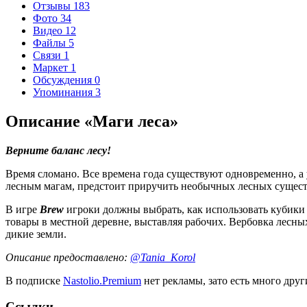
Отзывы
183
Фото
34
Видео
12
Файлы
5
Связи
1
Маркет
1
Обсуждения
0
Упоминания
3
Описание «Маги леса»
Верните баланс лесу!
Время сломано. Все времена года существуют одновременно, а у
лесным магам, предстоит приручить необычных лесных существ
В игре
Brew
игроки должны выбрать, как использовать кубики 
товары в местной деревне, выставляя рабочих. Вербовка лесн
дикие земли.
Описание предоставлено:
@Tania_Korol
В подписке
Nastolio.Premium
нет рекламы, зато есть много друг
Ссылки