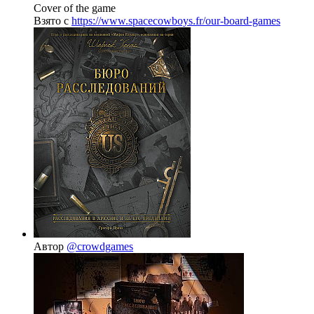
Cover of the game
Взято с
https://www.spacecowboys.fr/our-board-games
Автор
@crowdgames