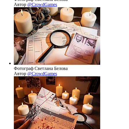
Автор
@CrowdGames
Фотограф Светлана Белова
Автор
@CrowdGames