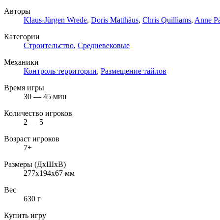
Авторы
Klaus-Jürgen Wrede
,
Doris Matthäus
,
Chris Quilliams
,
Anne Pä
Категории
Строительство
,
Средневековые
Механики
Контроль территории
,
Размещение тайлов
Время игры
30 — 45 мин
Количество игроков
2 — 5
Возраст игроков
7+
Размеры (ДxШxВ)
277x194x67 мм
Вес
630 г
Купить игру