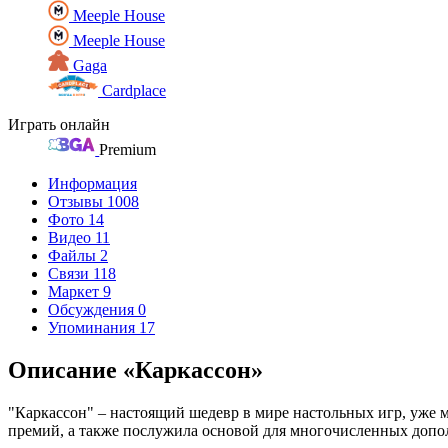
Meeple House
Meeple House
Gaga
Cardplace
Играть онлайн
Premium
Информация
Отзывы
1008
Фото
14
Видео
11
Файлы
2
Связи
118
Маркет
9
Обсуждения
0
Упоминания
17
Описание «Каркассон»
"Каркассон" – настоящий шедевр в мире настольных игр, уже м
премий, а также послужила основой для многочисленных допо