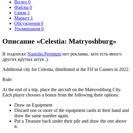
Видео
0
Файлы
0
Связи
1
Маркет
1
Обсуждения
0
Упоминания
0
Описание «Celestia: Matryoshburg»
В подписке
Nastolio.Premium
нет рекламы, зато есть много
других крутых штук ;)
Additional city for Celestia, distributed at the FIJ in Cannes in 2022.
Rule:
At the end of a trip, place the aircraft on the Matryoshburg City.
Each player chooses a bonus from the following three options:
Draw an Equipment
Discard one or more of the equipment cards in their hand and
draw the same number again.
Put a Treasure back under their pile and draw the one above
it.