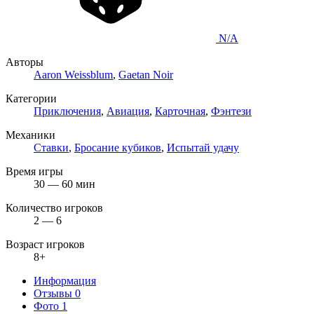
N/A
Авторы
Aaron Weissblum
,
Gaetan Noir
Категории
Приключения
,
Авиация
,
Карточная
,
Фэнтези
Механики
Ставки
,
Бросание кубиков
,
Испытай удачу
Время игры
30 — 60 мин
Количество игроков
2 — 6
Возраст игроков
8+
Информация
Отзывы
0
Фото
1