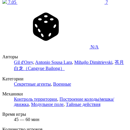
7.05
7
N/A
Авторы
Gil d'Orey
,
Antonio Sousa Lara
,
Mihajlo Dimitrievski
,
苍月
白龙（Cangyue Bailong）
Категории
Секретные агенты
,
Военные
Механики
Контроль территории
,
Построение колоды/мешка/
движка
,
Модульное поле
,
Тайные действия
Время игры
45 — 60 мин
Количество игроков