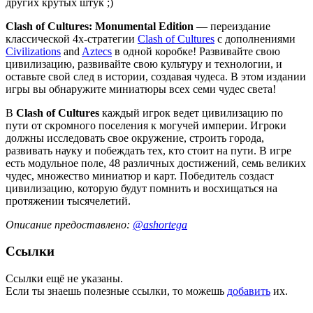
других крутых штук ;)
Clash of Cultures: Monumental Edition
— переиздание
классической 4х-стратегии
Clash of Cultures
с дополнениями
Civilizations
and
Aztecs
в одной коробке! Развивайте свою
цивилизацию, развивайте свою культуру и технологии, и
оставьте свой след в истории, создавая чудеса. В этом издании
игры вы обнаружите миниатюры всех семи чудес света!
В
Clash of Cultures
каждый игрок ведет цивилизацию по
пути от скромного поселения к могучей империи. Игроки
должны исследовать свое окружение, строить города,
развивать науку и побеждать тех, кто стоит на пути. В игре
есть модульное поле, 48 различных достижений, семь великих
чудес, множество миниатюр и карт. Победитель создаст
цивилизацию, которую будут помнить и восхищаться на
протяжении тысячелетий.
Описание предоставлено:
@ashortega
Ссылки
Ссылки ещё не указаны.
Если ты знаешь полезные ссылки, то можешь
добавить
их.