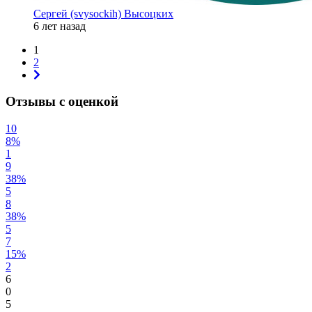
Сергей (svysockih) Высоцких
6 лет назад
1
2
Отзывы с оценкой
10
8%
1
9
38%
5
8
38%
5
7
15%
2
6
0
5