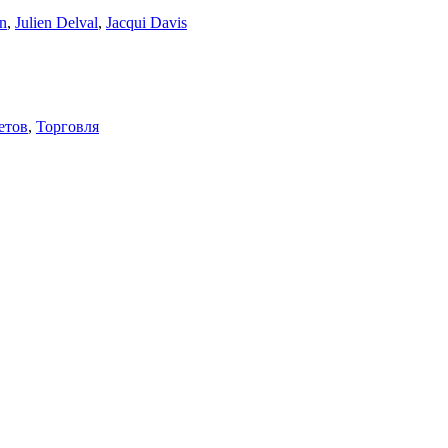
an
,
Julien Delval
,
Jacqui Davis
етов
,
Торговля