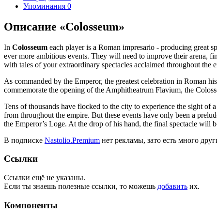
Упоминания
0
Описание «Colosseum»
In
Colosseum
each player is a Roman impresario - producing great spec
ever more ambitious events. They will need to improve their arena, fin
with tales of your extraordinary spectacles acclaimed throughout the 
As commanded by the Emperor, the greatest celebration in Roman histo
commemorate the opening of the Amphitheatrum Flavium, the Colos
Tens of thousands have flocked to the city to experience the sight of a
from throughout the empire. But these events have only been a prelude 
the Emperor’s Loge. At the drop of his hand, the final spectacle will
В подписке
Nastolio.Premium
нет рекламы, зато есть много друг
Ссылки
Ссылки ещё не указаны.
Если ты знаешь полезные ссылки, то можешь
добавить
их.
Компоненты