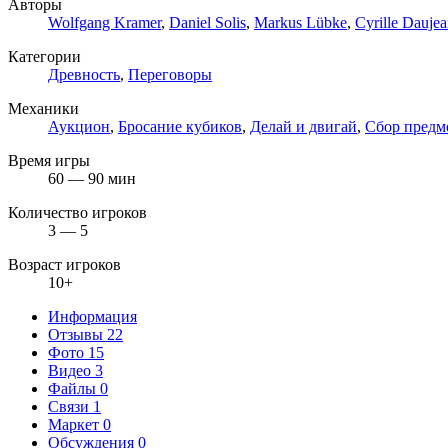
Авторы
Wolfgang Kramer
,
Daniel Solis
,
Markus Lübke
,
Cyrille Dauje
Категории
Древность
,
Переговоры
Механики
Аукцион
,
Бросание кубиков
,
Делай и двигай
,
Сбор предм
Время игры
60 — 90 мин
Количество игроков
3 — 5
Возраст игроков
10+
Информация
Отзывы
22
Фото
15
Видео
3
Файлы
0
Связи
1
Маркет
0
Обсуждения
0