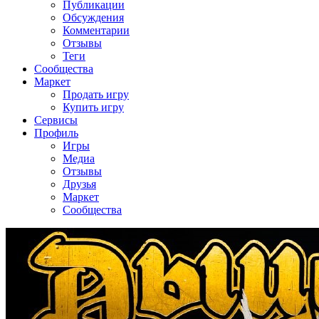
Публикации
Обсуждения
Комментарии
Отзывы
Теги
Сообщества
Маркет
Продать игру
Купить игру
Сервисы
Профиль
Игры
Медиа
Отзывы
Друзья
Маркет
Сообщества