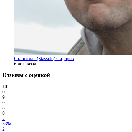
Станислав (Stassido) Сидоров
6 лет назад
Отзывы с оценкой
10
0
9
0
8
0
7
33%
2