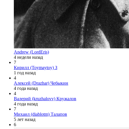
Andrew (LordEris)
4 недели назад
7
Кирилл (Toymaytoy) З
1 год назад
4
Алексей (Drazhar) Чебыкин
4 года назад
4
Валерий (kruzhalovv) Кружалов
4 года назад
7
Михаил (diablotm) Талапов
5 лет назад
6