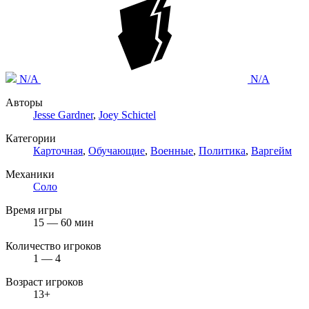
N/A
N/A
Авторы
Jesse Gardner
,
Joey Schictel
Категории
Карточная
,
Обучающие
,
Военные
,
Политика
,
Варгейм
Механики
Соло
Время игры
15 — 60 мин
Количество игроков
1 — 4
Возраст игроков
13+