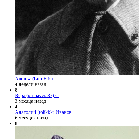
Andrew (LordEris)
4 недели назад
8
Вера (primavera87) С
3 месяца назад
4
Анатолий (tolikkk) Иванов
6 месяцев назад
8