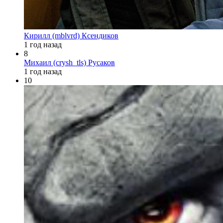
Кирилл (mblvrd) Ксендиков
1 год назад
8
Михаил (crysh_tls) Русаков
1 год назад
10