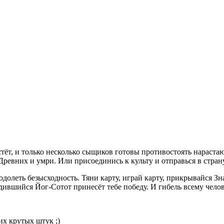
растёт, и только несколько сыщиков готовы противостоять нара
ревних и умри. Или присоединись к культу и отправься в страну
одолеть безысходность. Тяни карту, играй карту, прикрывайся З
дившийся Йог-Сотот принесёт тебе победу. И гибель всему чело
их крутых штук ;)