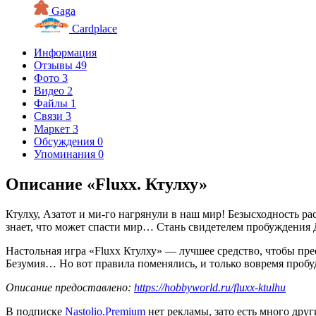
Gaga
Cardplace
Информация
Отзывы
49
Фото
3
Видео
2
Файлы
1
Связи
3
Маркет
3
Обсуждения
0
Упоминания
0
Описание «Fluxx. Ктулху»
Ктулху, Азатот и ми-го нагрянули в наш мир! Безысходность 
знает, что может спасти мир… Стань свидетелем пробуждения Д
Настольная игра «Fluxx Ктулху» — лучшее средство, чтобы пре
Безумия… Но вот правила поменялись, и только вовремя пробу
Описание предоставлено:
https://hobbyworld.ru/fluxx-ktulhu
В подписке
Nastolio.Premium
нет рекламы, зато есть много друг