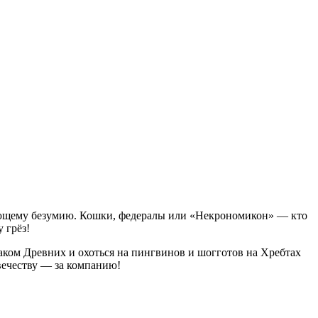
стающему безумию. Кошки, федералы или «Некрономикон» — кто
 грёз!
наком Древних и охоться на пингвинов и шогготов на Хребтах
вечеству — за компанию!