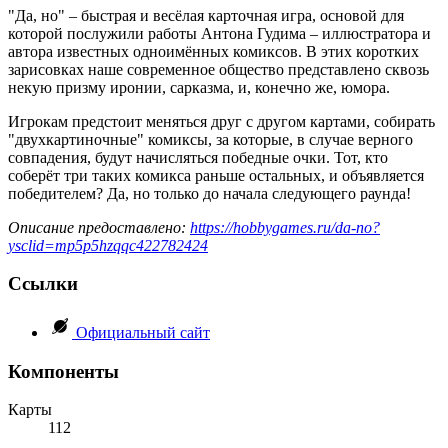
"Да, но" – быстрая и весёлая карточная игра, основой для
которой послужили работы Антона Гудима – иллюстратора и
автора известных одноимённых комиксов. В этих коротких
зарисовках наше современное общество представлено сквозь
некую призму иронии, сарказма, и, конечно же, юмора.
Игрокам предстоит меняться друг с другом картами, собирать
"двухкартиночные" комиксы, за которые, в случае верного
совпадения, будут начисляться победные очки. Тот, кто
соберёт три таких комикса раньше остальных, и объявляется
победителем? Да, но только до начала следующего раунда!
Описание предоставлено:
https://hobbygames.ru/da-no?
ysclid=mp5p5hzqqc422782424
Ссылки
Официальный сайт
Компоненты
Карты
112