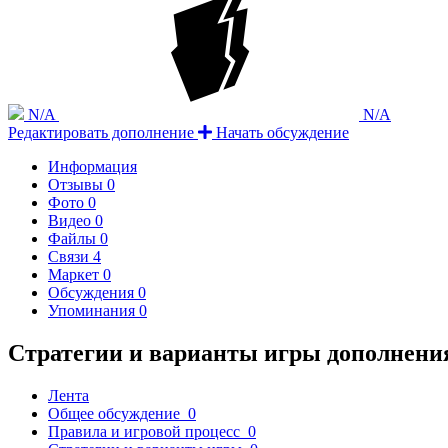
N/A
N/A
Редактировать дополнение
Начать обсуждение
Информация
Отзывы
0
Фото
0
Видео
0
Файлы
0
Связи
4
Маркет
0
Обсуждения
0
Упоминания
0
Стратегии и варианты игры дополнени
Лента
Общее обсуждение
0
Правила и игровой процесс
0