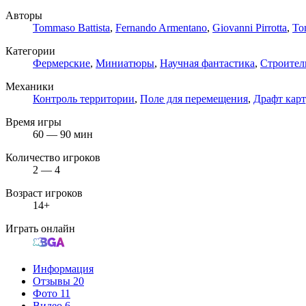
Авторы
Tommaso Battista
,
Fernando Armentano
,
Giovanni Pirrotta
,
To
Категории
Фермерские
,
Миниатюры
,
Научная фантастика
,
Строител
Механики
Контроль территории
,
Поле для перемещения
,
Драфт карт
Время игры
60 — 90 мин
Количество игроков
2 — 4
Возраст игроков
14+
Играть онлайн
Информация
Отзывы
20
Фото
11
Видео
6