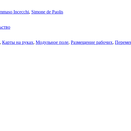
mmaso Incecchi
,
Simone de Paolis
ьство
,
Карты на руках
,
Модульное поле
,
Размещение рабочих
,
Перемен