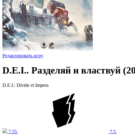
Редактировать игру
D.E.I.. Разделяй и властвуй (2
D.E.I.: Divide et Impera
7.55
7.5