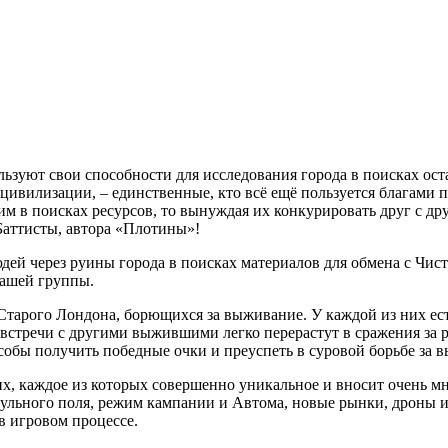
зуют свои способности для исследования города в поисках ост
 цивилизации, – единственные, кто всё ещё пользуется благами
 в поисках ресурсов, то вынуждая их конкурировать друг с др
Баттисты, автора «Плотины»!
людей через руины города в поисках материалов для обмена с Ч
вашей группы.
Старого Лондона, борющихся за выживание. У каждой из них ес
: встречи с другими выжившими легко перерастут в сражения за
особы получить победные очки и преуспеть в суровой борьбе за 
их, каждое из которых совершенно уникальное и вносит очень м
дульного поля, режим кампании и Автома, новые рынки, дроны 
в игровом процессе.