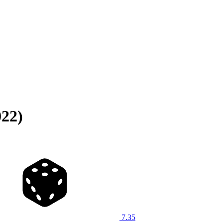
022)
7.35