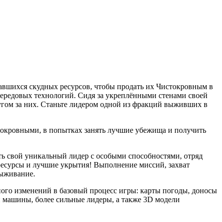
авшихся скудных ресурсов, чтобы продать их Чистокровным в
 передовых технологий. Сидя за укреплёнными стенами своей
угом за них. Станьте лидером одной из фракций выживших в
истокровными, в попытках занять лучшие убежища и получить
ть свой уникальный лидер с особыми способностями, отряд
 ресурсы и лучшие укрытия! Выполнение миссий, захват
выживание.
ного изменений в базовый процесс игры: карты погоды, доносы
и машины, более сильные лидеры, а также 3D модели