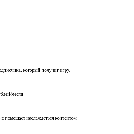
одписчика, который получит игру.
ублей/месяц.
 не помешает наслаждаться контентом.