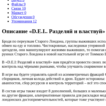
Файлы
9
Связи
10
Маркет
0
Обсуждения
0
Упоминания
12
Описание «D.E.I.. Разделяй и властвуй»
Бродя по переулкам Cтарого Лондона, группы выживших исполь
обмен на еду и топливо. Чистокровные, наследники утерянной
цитадели, они манипулируют жизнями выживших, то помогая им
руинах Старого Лондона в новой настольной игре от Томмазо 
В «D.E.I: Разделяй и властвуй» вам придётся провести своих 
контроль над чёрными рынками, чтобы улучшить снаряжение 
В игре вы будете управлять одной из асимметричных фракций 
сборщиков, личная колода действий и дрон. Будьте осторожны
аванпостов, сбор ресурсов и контроль территорий – всё это сп
В состав игры также входит 8 дополнений, больших и маленьк
на другие фракции, альтернативные правила для раскладки мо
лондонских достопримечательностей, которые тоже участвуют 