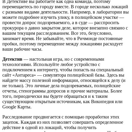
В Детективе вы работаете как одна команда, поэтому
перемещаетесь по городу вместе. В городе несколько локаций
с разными видами деятельности. Например, в лаборатории вы
можете подробнее изучить улику, в полицейском участке —
провести допрос подозреваемого, а в суде — расспросить
прокурора о давно закрытом деле, которое внезапно связано с
вашим текущим расследованием. Все это, безусловно,
занимает время. Не забывайте, что в Ричмонде постоянные
пробки, поэтому перемещение между локациями расходует
ваши рабочие часы.
Детектив
— настольная игра, но с современными
технологиями. Используйте любое устройство с
подключением к интернету, чтобы попасть на специальный
сайт «Антареса» — симулятора полицейской базы. Здесь вы
найдете массу полезной информации, относящейся к делу (и
не только). Это личные дела подозреваемых, полицейские
отчеты, стенограммы допросов и прочие материалы. Более
того, периодически вы будете обращаться и к таким
существующим открытым источникам, как Википедия или
Google Карты.
Расследование продвигается с помощью проработки этих
зацепок. Каждая из них позволяет совершить определенное
действие в одной из локаций, чтобы получить