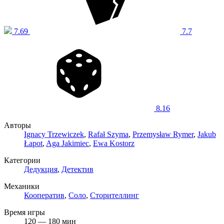
7.69
7.7
8.16
Авторы
Ignacy Trzewiczek
,
Rafał Szyma
,
Przemysław Rymer
,
Jakub
Łapot
,
Aga Jakimiec
,
Ewa Kostorz
Категории
Дедукция
,
Детектив
Механики
Кооператив
,
Соло
,
Сторителлинг
Время игры
120 — 180 мин