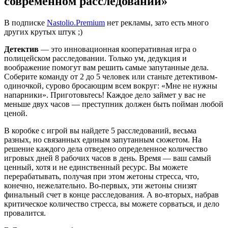
современном расследовании»
В подписке
Nastolio.Premium
нет рекламы, зато есть много
других крутых штук ;)
Детектив
— это инновационная кооперативная игра о
полицейском расследовании. Только ум, дедукция и
воображение помогут вам решить самые запутанные дела.
Соберите команду от 2 до 5 человек или станьте детективом-
одиночкой, сурово бросающим всем вокруг: «Мне не нужны
напарники». Приготовьтесь! Каждое дело займет у вас не
меньше двух часов — преступник должен быть пойман любой
ценой.
В коробке с игрой вы найдете 5 расследований, весьма
разных, но связанных единым запутанным сюжетом. На
решение каждого дела отведено определенное количество
игровых дней 8 рабочих часов в день. Время — ваш самый
ценный, хотя и не единственный ресурс. Вы можете
перерабатывать, получая при этом жетоны стресса, что,
конечно, нежелательно. Во-первых, эти жетоны снизят
финальный счет в конце расследования. А во-вторых, набрав
критическое количество стресса, вы можете сорваться, и дело
провалится.