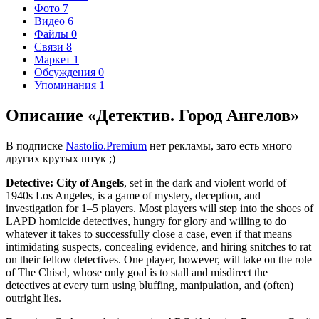
Фото
7
Видео
6
Файлы
0
Связи
8
Маркет
1
Обсуждения
0
Упоминания
1
Описание «Детектив. Город Ангелов»
В подписке
Nastolio.Premium
нет рекламы, зато есть много
других крутых штук ;)
Detective: City of Angels
, set in the dark and violent world of
1940s Los Angeles, is a game of mystery, deception, and
investigation for 1–5 players. Most players will step into the shoes of
LAPD homicide detectives, hungry for glory and willing to do
whatever it takes to successfully close a case, even if that means
intimidating suspects, concealing evidence, and hiring snitches to rat
on their fellow detectives. One player, however, will take on the role
of The Chisel, whose only goal is to stall and misdirect the
detectives at every turn using bluffing, manipulation, and (often)
outright lies.