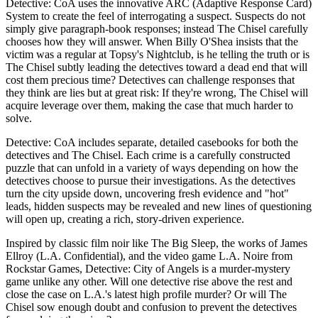
Detective: CoA uses the innovative ARC (Adaptive Response Card)
System to create the feel of interrogating a suspect. Suspects do not
simply give paragraph-book responses; instead The Chisel carefully
chooses how they will answer. When Billy O'Shea insists that the
victim was a regular at Topsy's Nightclub, is he telling the truth or is
The Chisel subtly leading the detectives toward a dead end that will
cost them precious time? Detectives can challenge responses that
they think are lies but at great risk: If they're wrong, The Chisel will
acquire leverage over them, making the case that much harder to
solve.
Detective: CoA includes separate, detailed casebooks for both the
detectives and The Chisel. Each crime is a carefully constructed
puzzle that can unfold in a variety of ways depending on how the
detectives choose to pursue their investigations. As the detectives
turn the city upside down, uncovering fresh evidence and "hot"
leads, hidden suspects may be revealed and new lines of questioning
will open up, creating a rich, story-driven experience.
Inspired by classic film noir like The Big Sleep, the works of James
Ellroy (L.A. Confidential), and the video game L.A. Noire from
Rockstar Games, Detective: City of Angels is a murder-mystery
game unlike any other. Will one detective rise above the rest and
close the case on L.A.'s latest high profile murder? Or will The
Chisel sow enough doubt and confusion to prevent the detectives