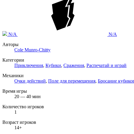
N/A
N/A
Авторы
Cole Munro-Chitty
Категории
Приключения
,
Кубики
,
Сражения
,
Распечатай и играй
Механики
Очки действий
,
Поле для перемещения
,
Бросание кубико
Время игры
20 — 40 мин
Количество игроков
1
Возраст игроков
14+