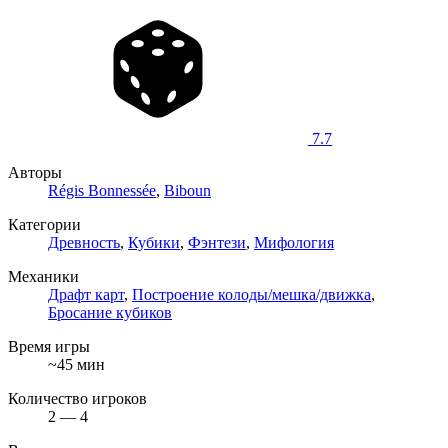
7.7
Авторы
Régis Bonnessée
,
Biboun
Категории
Древность
,
Кубики
,
Фэнтези
,
Мифология
Механики
Драфт карт
,
Построение колоды/мешка/движка
,
Бросание кубиков
Время игры
~45 мин
Количество игроков
2 — 4