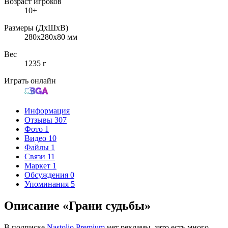
Возраст игроков
10+
Размеры (ДxШxВ)
280x280x80 мм
Вес
1235 г
Играть онлайн
Информация
Отзывы
307
Фото
1
Видео
10
Файлы
1
Связи
11
Маркет
1
Обсуждения
0
Упоминания
5
Описание «Грани судьбы»
В подписке
Nastolio.Premium
нет рекламы, зато есть много