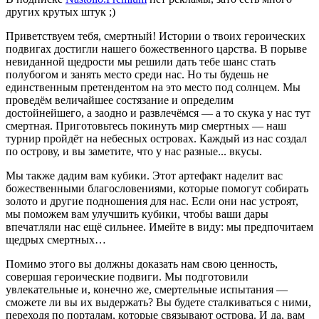
других крутых штук ;)
Приветствуем тебя, смертный! Истории о твоих героических
подвигах достигли нашего божественного царства. В порыве
невиданной щедрости мы решили дать тебе шанс стать
полубогом и занять место среди нас. Но ты будешь не
единственным претендентом на это место под солнцем. Мы
проведём величайшее состязание и определим
достойнейшего, а заодно и развлечёмся — а то скука у нас тут
смертная. Приготовьтесь покинуть мир смертных — наш
турнир пройдёт на небесных островах. Каждый из нас создал
по острову, и вы заметите, что у нас разные... вкусы.
Мы также дадим вам кубики. Этот артефакт наделит вас
божественными благословениями, которые помогут собирать
золото и другие подношения для нас. Если они нас устроят,
мы поможем вам улучшить кубики, чтобы ваши дары
впечатляли нас ещё сильнее. Имейте в виду: мы предпочитаем
щедрых смертных…
Помимо этого вы должны доказать нам свою ценность,
совершая героические подвиги. Мы подготовили
увлекательные и, конечно же, смертельные испытания —
сможете ли вы их выдержать? Вы будете сталкиваться с ними,
переходя по порталам, которые связывают острова. И да, вам