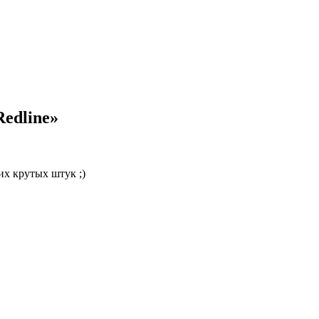
edline»
их крутых штук ;)