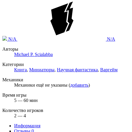
N/A
N/A
Авторы
Michael P. Scialabba
Категории
Книга
,
Миниатюры
,
Научная фантастика
,
Варгейм
Механики
Механики ещё не указаны (
добавить
)
Время игры
5 — 60 мин
Количество игроков
2 — 4
Информация
Отзывы
0