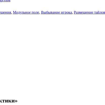
аргейм
ещения
,
Модульное поле
,
Выбывание игрока
,
Размещение тайло
актики»