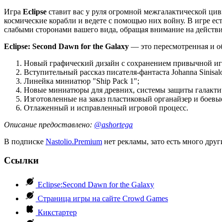
Игра
Eclipse
ставит вас у руля огромной межгалактической цив
космические корабли и ведете с помощью них войну. В игре ес
слабыми сторонами вашего вида, обращая внимание на действ
Eclipse: Second Dawn for the Galaxy
— это пересмотренная и о
Новый графический дизайн с сохранением привычной и
Вступительный рассказ писателя-фантаста Johanna Sinisal
Линейка миниатюр "Ship Pack 1";
Новые миниатюры для древних, системы защиты галактич
Изготовленные на заказ пластиковый органайзер и боевы
Отлаженный и исправленный игровой процесс.
Описание предоставлено:
@ashortega
В подписке
Nastolio.Premium
нет рекламы, зато есть много друг
Ссылки
Eclipse:Second Dawn for the Galaxy
Страница игры на сайте Crowd Games
Кикстартер