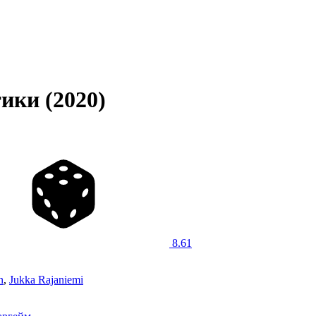
тики (2020)
8.61
n
,
Jukka Rajaniemi