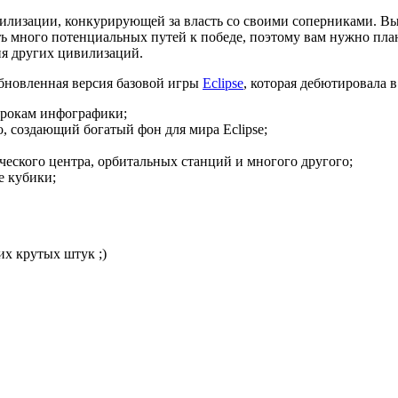
илизации, конкурирующей за власть со своими соперниками. Вы
ть много потенциальных путей к победе, поэтому вам нужно пла
ия других цивилизаций.
бновленная версия базовой игры
Eclipse
, которая дебютировала в
грокам инфографики;
o, создающий богатый фон для мира Eclipse;
еского центра, орбитальных станций и многого другого;
е кубики;
их крутых штук ;)