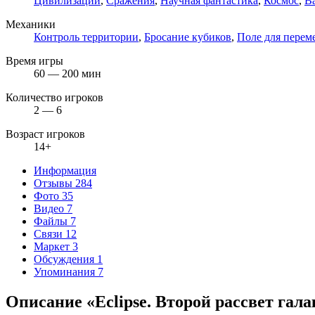
Цивилизации
,
Сражения
,
Научная фантастика
,
Космос
,
В
Механики
Контроль территории
,
Бросание кубиков
,
Поле для перем
Время игры
60 — 200 мин
Количество игроков
2 — 6
Возраст игроков
14+
Информация
Отзывы
284
Фото
35
Видео
7
Файлы
7
Связи
12
Маркет
3
Обсуждения
1
Упоминания
7
Описание «Eclipse. Второй рассвет гал