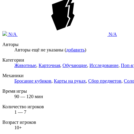
N/A
N/A
Авторы
Авторы ещё не указаны (
добавить
)
Категории
Животные
,
Карточная
,
Обучающие
,
Исследование
,
Поп-к
Механики
Бросание кубиков
,
Карты на руках
,
Сбор предметов
,
Сол
Время игры
90 — 120 мин
Количество игроков
1 — 7
Возраст игроков
10+