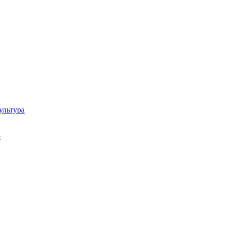
ультура
о