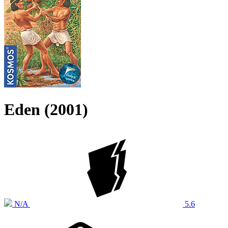
Eden (2001)
N/A
5.6